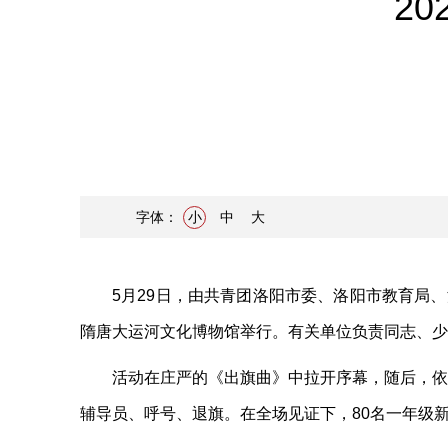
2
字体：
小
中
大
5月29日，由共青团洛阳市委、洛阳市教育局、
隋唐大运河文化博物馆举行。有关单位负责同志、少
活动在庄严的《出旗曲》中拉开序幕，随后，依
辅导员、呼号、退旗。在全场见证下，80名一年级