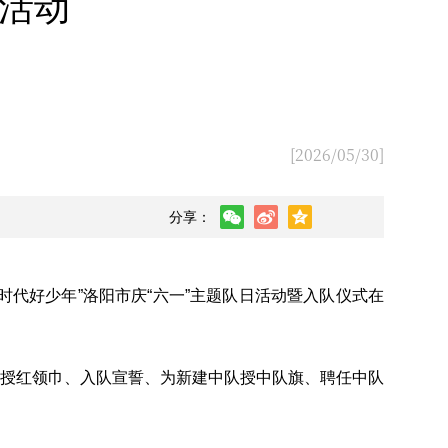
日活动
[2026/05/30]
分享：
时代好少年”洛阳市庆“六一”主题队日活动暨入队仪式在
授红领巾、入队宣誓、为新建中队授中队旗、聘任中队