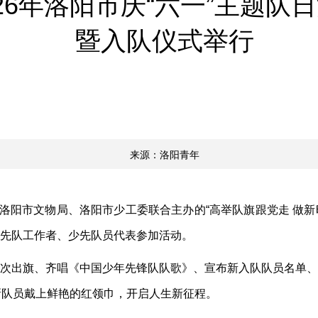
026年洛阳市庆“六一”主题队
暨入队仪式举行
来源：洛阳青年
洛阳市文物局、洛阳市少工委联合主办的“高举队旗跟党走 做新
先队工作者、少先队员代表参加活动。
次出旗、齐唱《中国少年先锋队队歌》、宣布新入队队员名单、
新队员戴上鲜艳的红领巾，开启人生新征程。