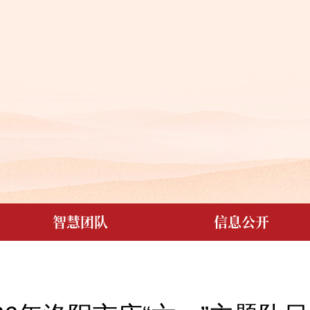
智慧团队
信息公开