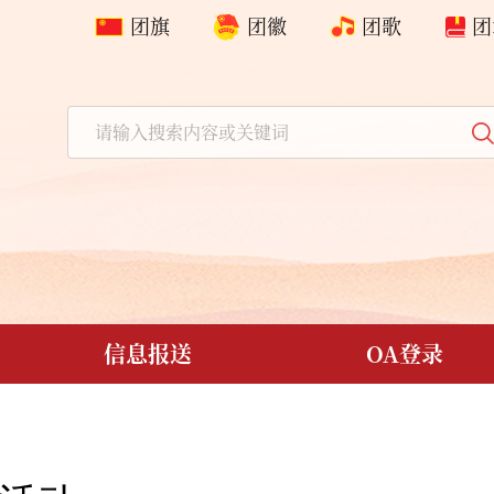
团旗
团徽
团歌
团
信息报送
OA登录