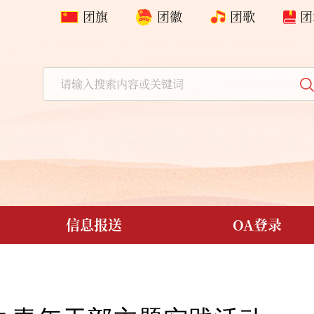
团旗
团徽
团歌
团
信息报送
OA登录