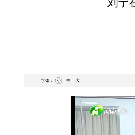
刘宁
字体：
小
中
大