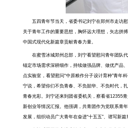
五四青年节当天，省委书记刘宁在郑州市走访慰
关于青年工作的重要思想，胸怀远大理想，矢志拼搏
中国式现代化新篇章贡献青春力量。
在蜜雪冰城郑州总部，刘宁看望慰问青年团队代
锚定市场需求深耕细作，持续做强品牌、做优产品、
点实验室，看望慰问“中原粮作分子设计育种”青年
宁说，希望你们不负青春、不负韶华、不负时代，扎
青春光彩。刘宁还来到团省委机关，察看省1235
新创业等情况汇报。他强调，共青团作为党联系青年
发展，组织动员广大青年在奋进“十五五”、谱写新篇