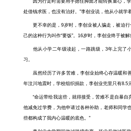
因为行走时需要用手摁住脚面才能转换重心，李创
处借钱求医，也没有治好。”李创业说，他从小就学
更不幸的是，9岁时，李创业被人骗走，被迫行乞
己的这种行为叫作“要饭”。16岁时，李创业终于被
他从小学二年级读起，一路跳级，3年上完了小学。
习。
虽然经历了许多苦难，李创业始终心存温暖和善意
年汶川地震时，学校组织捐款，李创业兜里只有8.5
“命运带给我这些，就得接受，苦难不是自暴自弃
他减免过学费，为他申请过各种补助，老师和同学也
些都构成了我内心温暖的底色。”