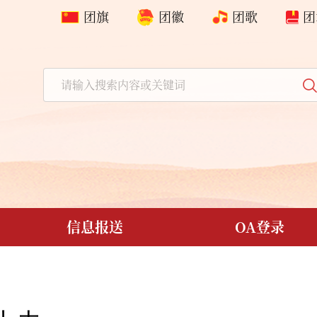
团旗
团徽
团歌
团
信息报送
OA登录