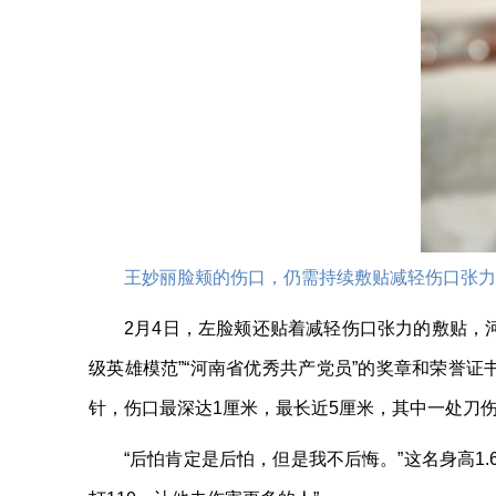
王妙丽脸颊的伤口，仍需持续敷贴减轻伤口张力的
2月4日，左脸颊还贴着减轻伤口张力的敷贴，
级英雄模范”“河南省优秀共产党员”的奖章和荣誉
针，伤口最深达1厘米，最长近5厘米，其中一处刀
“后怕肯定是后怕，但是我不后悔。”这名身高