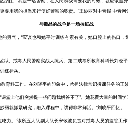
有些后怕。“我是一名警察，在人民群众需要我的时候，就应该挺
更要用我的担当来行使好警察的职责。”王妙丽对中青报·中青网
与毒品的战争是一场拉锯战
她的勇气，“应该也和她平时训练有素有关，她口腔上的伤口，
。
年的监狱、戒毒人民警察实战大练兵。第二戒毒所教育科科长刘晓
训练标兵。
育的教育科工作。在刘晓平的印象中，承担法律常识授课任务的王
“课堂上他们突然提一些问题我解答不了”。她花费大量的时间学
妙丽就抓紧研究，融入课程中，讲得非常鲜活。”刘晓平回忆。
点吃力。”该所五大队副大队长宋敬波负责对戒毒人员的监管工