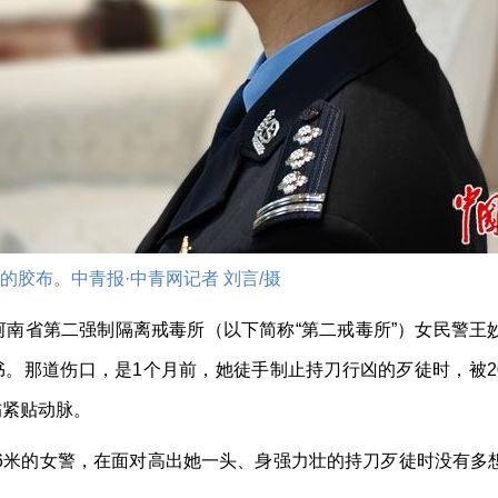
胶布。中青报·中青网记者 刘言/摄
河南省第二强制隔离戒毒所（以下简称“第二戒毒所”）女民警王
证书。那道伤口，是1个月前，她徒手制止持刀行凶的歹徒时，被2
伤紧贴动脉。
1.6米的女警，在面对高出她一头、身强力壮的持刀歹徒时没有多