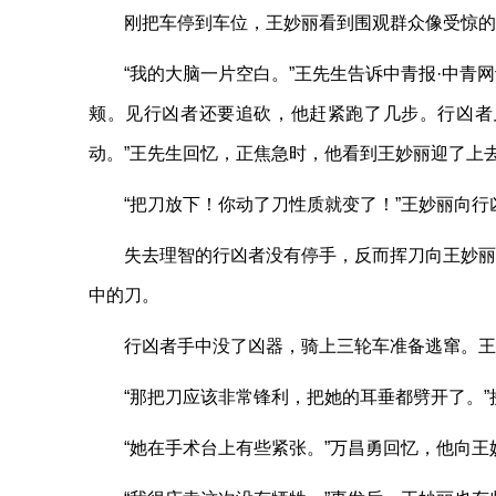
刚把车停到车位，王妙丽看到围观群众像受惊的
“我的大脑一片空白。”王先生告诉中青报·中
颊。见行凶者还要追砍，他赶紧跑了几步。行凶者
动。”王先生回忆，正焦急时，他看到王妙丽迎了上
“把刀放下！你动了刀性质就变了！”王妙丽向行
失去理智的行凶者没有停手，反而挥刀向王妙丽
中的刀。
行凶者手中没了凶器，骑上三轮车准备逃窜。王
“那把刀应该非常锋利，把她的耳垂都劈开了。
“她在手术台上有些紧张。”万昌勇回忆，他向王