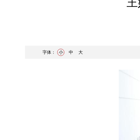
王
字体：
小
中
大