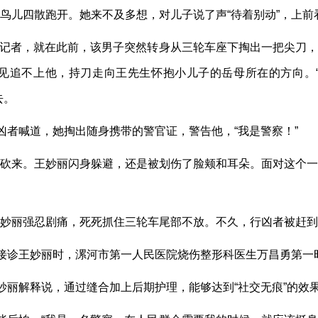
鸟儿四散跑开。她来不及多想，对儿子说了声“待着别动”，上前
青网记者，就在此前，该男子突然转身从三轮车座下掏出一把尖刀
见追不上他，持刀走向王先生怀抱小儿子的岳母所在的方向。
去。
凶者喊道，她掏出随身携带的警官证，警告他，“我是警察！”
砍来。王妙丽闪身躲避，还是被划伤了脸颊和耳朵。面对这个一
妙丽强忍剧痛，死死抓住三轮车尾部不放。不久，行凶者被赶到
”接诊王妙丽时，漯河市第一人民医院烧伤整形科医生万昌勇第一
妙丽解释说，通过缝合加上后期护理，能够达到“社交无痕”的效果