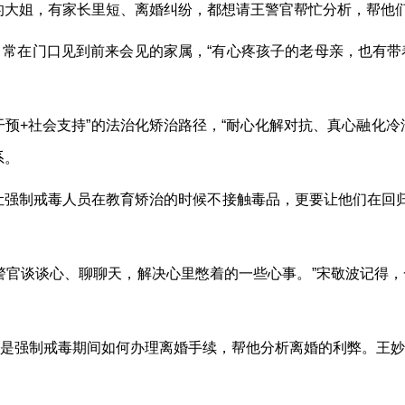
的大姐，有家长里短、离婚纠纷，都想请王警官帮忙分析，帮他们
常在门口见到前来会见的家属，“有心疼孩子的老母亲，也有带
预+社会支持”的法治化矫治路径，“耐心化解对抗、真心融化冷漠
系。
让强制戒毒人员在教育矫治的时候不接触毒品，更要让他们在回归
警官谈谈心、聊聊天，解决心里憋着的一些心事。”宋敬波记得
是强制戒毒期间如何办理离婚手续，帮他分析离婚的利弊。王妙