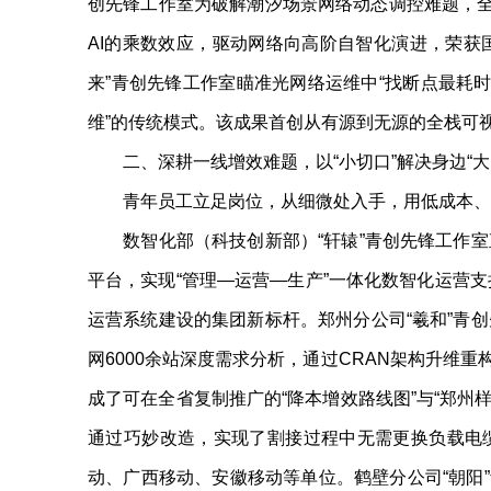
创先锋工作室为破解潮汐场景网络动态调控难题，全面引
AI的乘数效应，驱动网络向高阶自智化演进，荣获国际
来”青创先锋工作室瞄准光网络运维中“找断点最耗
维”的传统模式。该成果首创从有源到无源的全栈可视
二、深耕一线增效难题，以“小切口”解决身边“大
青年员工立足岗位，从细微处入手，用低成本、高
数智化部（科技创新部）“轩辕”青创先锋工作室直
平台，实现“管理—运营—生产”一体化数智化运营
运营系统建设的集团新标杆。郑州分公司“羲和”青
网6000余站深度需求分析，通过CRAN架构升维
成了可在全省复制推广的“降本增效路线图”与“郑州
通过巧妙改造，实现了割接过程中无需更换负载电
动、广西移动、安徽移动等单位。鹤壁分公司“朝阳”青