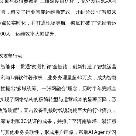
波束与权值参数的“三维深度自优化”，充分发挥5G-A与
多项荣誉，树立了行业智能运维新范式。开封分公司“智取未
障点位实时化，并打通现场导航，彻底打破了“凭经验运
00人，运维效率大幅提升。
效攻坚行动。
能体，贯通“察测打评”全链路，创新打造了智慧运营
利与1项软件著作权，业务办理量超40万次，成为智慧
性提出“多域统筹、一张网融合”理念，历时半年完成全
”，实现了网络结构的极简转型与运营成本的显著压降，形
框改造装置”，直击设备割接时线缆消耗巨大的行业痛点，
家专利和3C认证的成果，并推广至河南铁塔、浙江移
其他业务关联性，形成用户画像，帮助AI Agent学习