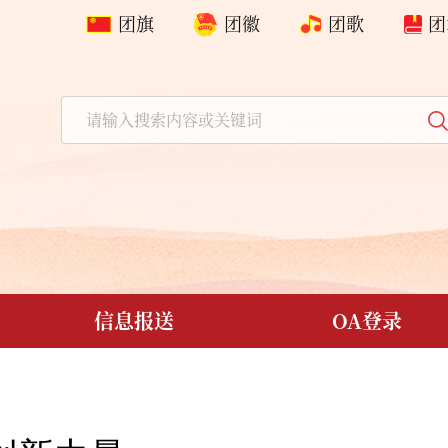
团旗
团徽
团歌
团
信息报送
OA登录