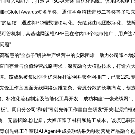
入AI能力，打造“AI+5G-A天馈”自优化系统。该系统实现了
Glotel Awards短名单奖、通信学会科技进步二等奖等
时”的症结，通过将PC端数据移动化、光缆路由地图数字化、故
可管机制，其基础网运维APP已在省内13个地市推广，用户达7
问题”
智慧的“金点子”解决生产经营中的实际困难，助力公司降本增
面存量与价值经营战略需求，深度融合大模型技术，打造六大智
支撑。该成果被集团评为优秀标杆案例并获全网推广，已获12项专
创先锋工作室直面无线网络运维复杂、资源分散的长期痛点，创造
重构、标准化流程制定及智能化工具开发，成功构建“一张光缆网
样板”。周口分公司“和创”青创先锋工作室自主研发“开关电源插
缆、无需拆除老电源，大幅压降了材料和施工成本。该项已获国
创先锋工作室以AI Agent生成关联结果为移动营销产品融合包与