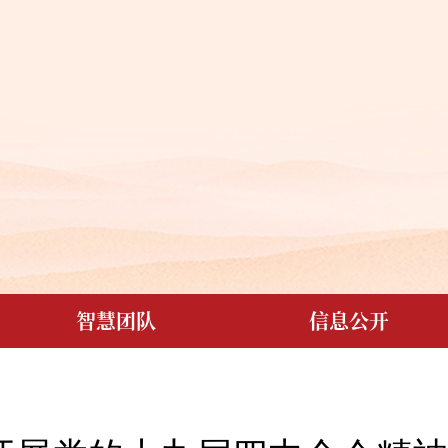
智慧团队
信息公开