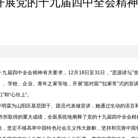
开展党的十九届四中全会精神
十九届四中全会精神有关要求，
12
月
18
日至
31
日，“思源讲坛
、学校、企业、青年之家等地，开展“面对面”“拉家常”式的宣
”和“心坎上”。
明霖为山阳区基层团干、团员代表做宣讲，她通过生动的语言和
焦作所取得的重大成绩，全面系统地阐释了党的十九届四中全会精
信，坚定不移高举中国特色社会主义伟大旗帜，坚持和完善中国