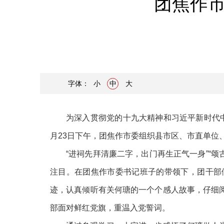
团焦作市
字体：
小
中
大
为深入贯彻党的十九大精神和习近平新时代
月23日下午，团焦作市委组织县市区、市直单位
“进祠先拜清廉二字，出门再生正气一身”“
注目。在团焦作市委书记班子的带领下，团干部
迹，认真倾听有关何瑭的一个个感人故事，仔细
部面对鲜红党旗，重温入党誓词。