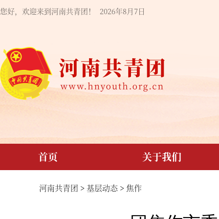
您好，欢迎来到河南共青团！
2026年8月7日
首页
关于我们
河南共青团
>
基层动态
>
焦作